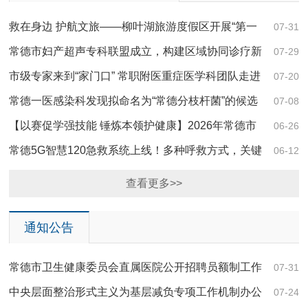
救在身边 护航文旅——柳叶湖旅游度假区开展“第一
07-31
目击者”现场救护专题培训
常德市妇产超声专科联盟成立，构建区域协同诊疗新
07-29
格局
市级专家来到“家门口” 常职附医重症医学科团队走进
07-20
白鹤镇卫生院查房带教
常德一医感染科发现拟命名为“常德分枝杆菌”的候选
07-08
新种，研究成果亮相全国顶级学术舞台
【以赛促学强技能 锤炼本领护健康】2026年常德市
06-26
医疗卫生综合技能竞赛圆满举行
常德5G智慧120急救系统上线！多种呼救方式，关键
06-12
时刻能救命!
查看更多>>
通知公告
常德市卫生健康委员会直属医院公开招聘员额制工作
07-31
人员体检合格进入考察人员名单公示
中央层面整治形式主义为基层减负专项工作机制办公
07-24