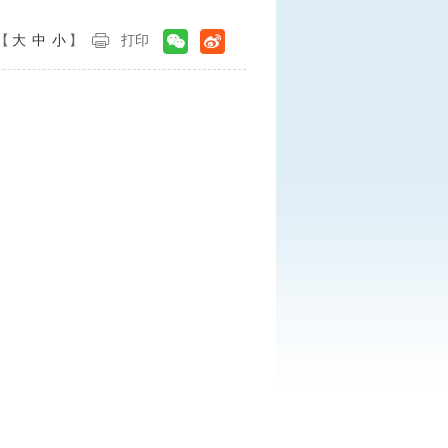
【
大
中
小
】
打印