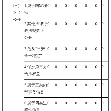
(三)
1.属于国家秘
0
0
0
0
0
0
0
不 予
密
公开
2.其他法律行
0
0
0
0
0
0
0
政法规禁止
公开
3.危及“三安
0
0
0
0
0
0
0
全一稳定”
4.保护第三方
0
0
0
0
0
0
0
合法权益
5.属于三类内
0
0
0
0
0
0
0
部事务信息
6.属于四类过
0
0
0
0
0
0
0
程性信息