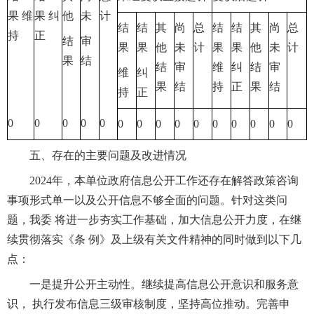
果 维
果 纠
他
未
计
结
结
其
尚
总
结
结
其
尚
总
持
正
结
审
果
果
他
未
计
果
果
他
未
计
果
结
结
审
维
纠
结
审
维
纠
果
结
持
正
果
结
持
正
0
0
0
0
0
0
0
0
0
0
0
0
0
0
0
五、存在的主要问题及改进情况
2024年，本单位政府信息公开工作还存在解答政策咨询
事项形式单一以及公开信息不够全面的问题。针对这类问
题，我委 将进一步夯实工作基础，加大信息公开力度，在继
续贯彻落实《条 例》及上级有关文件精神的同时做到以下几
点：
一是提升公开主动性。继续提高信息公开意识和服务意
识， 执行发布信息三级审核制度，坚持高位推动。完善申