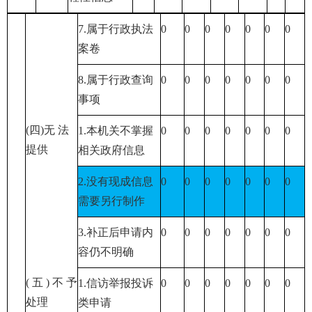
7.属于行政执法
0
0
0
0
0
0
0
案卷
8.属于行政查询
0
0
0
0
0
0
0
事项
(四)无 法
1.本机关不掌握
0
0
0
0
0
0
0
提供
相关政府信息
2.没有现成信息
0
0
0
0
0
0
0
需要另行制作
3.补正后申请内
0
0
0
0
0
0
0
容仍不明确
( 五 ) 不 予
1.信访举报投诉
0
0
0
0
0
0
0
处理
类申请