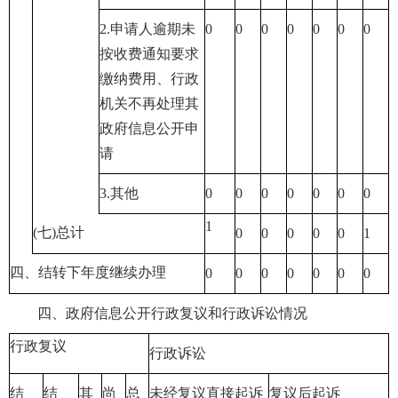
2.申请人逾期未
0
0
0
0
0
0
0
按收费通知要求
缴纳费用、行政
机关不再处理其
政府信息公开申
请
3.其他
0
0
0
0
0
0
0
1
(七)总计
0
0
0
0
0
1
四、结转下年度继续办理
0
0
0
0
0
0
0
四、政府信息公开行政复议和行政诉讼情况
行政复议
行政诉讼
结
结
其
尚
总
未经复议直接起诉
复议后起诉