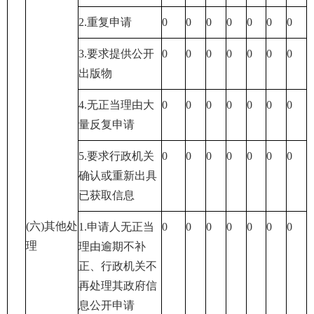
2.重复申请
0
0
0
0
0
0
0
3.要求提供公开
0
0
0
0
0
0
0
出版物
4.无正当理由大
0
0
0
0
0
0
0
量反复申请
5.要求行政机关
0
0
0
0
0
0
0
确认或重新出具
已获取信息
(六)其他处
1.申请人无正当
0
0
0
0
0
0
0
理
理由逾期不补
正、行政机关不
再处理其政府信
息公
开申请