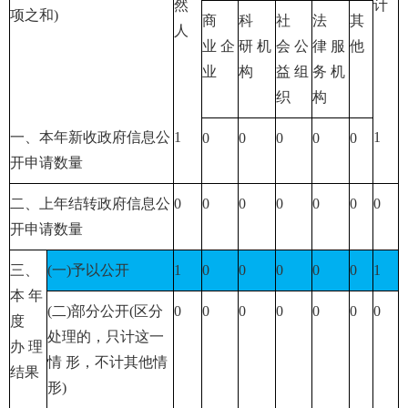
然
计
项之和)
商
科
社
法
其
人
业 企
研 机
会 公
律 服
他
业
构
益 组
务 机
织
构
一、本年新收政府信息公
1
1
0
0
0
0
0
开申请数量
二、上年结转政府信息公
0
0
0
0
0
0
0
开申请数量
三、
(一)予以公开
1
0
0
0
0
0
1
本 年
(二)部分公开(区分
0
0
0
0
0
0
0
度
处理的，只计这一
办 理
情 形，不计其他情
结果
形)