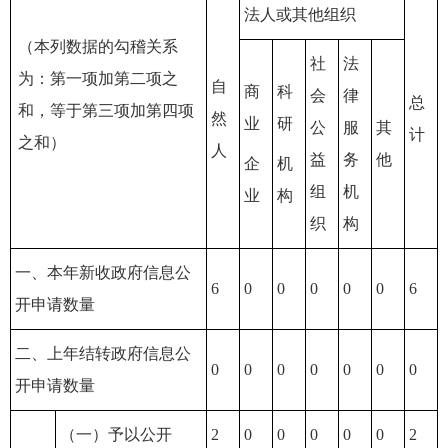
法人或其他组织
（本列数据的勾稽关系
社
法
为：第一项加第二项之
自
商
科
会
律
总
和，等于第三项加第四项
然
业
研
公
服
其
计
之和）
人
益
务
他
企
机
组
机
业
构
织
构
一、本年新收政府信息公
6
0
0
0
0
0
6
开申请数量
二、上年结转政府信息公
0
0
0
0
0
0
0
开申请数量
（一）予以公开
2
0
0
0
0
0
2