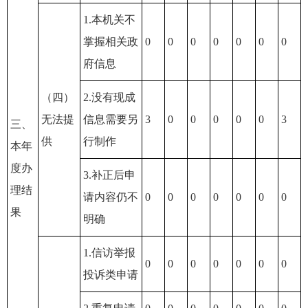
1.本机关不
掌握相关政
0
0
0
0
0
0
0
府信息
（四）
2.没有现成
无法提
信息需要另
3
0
0
0
0
0
3
三、
供
行制作
本年
度办
3.补正后申
理结
请内容仍不
0
0
0
0
0
0
0
果
明确
1.信访举报
0
0
0
0
0
0
0
投诉类申请