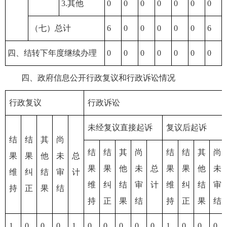
3.其他
0
0
0
0
0
0
0
（七）总计
6
0
0
0
0
0
6
四、结转下年度继续办理
0
0
0
0
0
0
0
四、政府信息公开行政复议和行政诉讼情况
行政复议
行政诉讼
未经复议直接起诉
复议后起诉
结
结
其
尚
结
结
其
尚
结
结
其
尚
果
果
他
未
总
果
果
他
未
总
果
果
他
未
维
纠
结
审
计
维
纠
结
审
计
维
纠
结
审
持
正
果
结
持
正
果
结
持
正
果
结
1
0
0
0
1
0
0
0
0
0
1
0
0
0