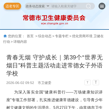
适老专区
您的位置：
首页
>
综合动态
>
专题专栏
>
优化营商环境 卫健在
行动
>
详细内容
青春无烟 守护成长｜第39个“世界无
烟日”科普主题活动走进常德女子外语
学校
T
2026-06-02 09:52
市卫健委
T
为深入落实
全国
“健康科普行——万场健康知识讲
座”专项工作部署，扎实推进健康
常德
建设，引导青少年
树立健康文明的生活理念。
5月27日下午，由常德市卫生