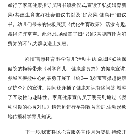
举行了家庭健康指导员聘书颁发仪式,宣读了弘扬婚育新
风▪共建生育友好社会倡议书以及“好家风·健康行”倡议
书。幼儿们带来的快板展演《优化生育政策》,活泼有趣,
赢得阵阵掌声。此外,现场设置了扫码领取常德市托育消
费券的环节,为群众送上实惠。
紧扣“普惠托育 科学育儿”活动主题,鼎城区妇幼保
健院的梅粹带来《科学育儿—健康膳食篇》的健康宣讲,
鼎城区疾控中心的聂勇开展了《给2— 3岁宝宝撑起健康
保护伞》的宣讲。期间还穿插了健康知识有奖问答,增添
了互动性与趣味性。家庭健康宣传员丁明亮则通过《婴
幼时期的心灵对话》情景剧进行早期教育宣讲,生动形象
地传播科学育儿知识。
下一步,我市将以托育服务宣传月为契机,持续开