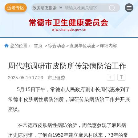
适老专区
您的位置：
首页
>
综合动态
>
直属单位动态
>
详细内容
周代惠调研市皮防所传染病防治工作
T
2025-05-19 17:23
市卫健委
T
5
月1
5
日
下
午，
常德
市
人民政府副市长周代惠来到了
常德市皮肤病性病防治所，
调研
传染病防治
工作并开展
座谈
。
在常德市皮肤病性病防治所，周代惠参观了麻风病
历史陈列馆，了解自
1952年建立麻风村以来，73年的常