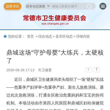
适老专区
您的位置：
首页
>
综合动态
>
县市区动态
>
详细内容
鼎城这场“守护母婴”大练兵，太硬核
了
T
2026-06-26 17:13
市卫健委
T
近日，鼎城区卫生健康局牵头组织了一场“硬核”实战
——危重孕产妇评审+危重孕产妇、新生儿急救演练。通
过此次急救演练，打通全区救治危重妈妈和宝宝的协同
机制。本场活动由市第四人民医院和鼎城区妇幼保健院