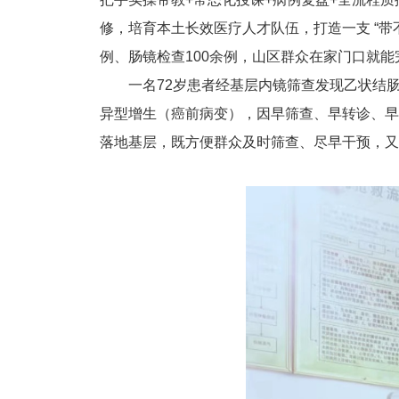
修，培育本土长效医疗人才队伍，打造一支 “带
例、肠镜检查100余例，山区群众在家门口就
一名72岁患者经基层内镜筛查发现乙状结
异型增生（癌前病变），因早筛查、早转诊、早
落地基层，既方便群众及时筛查、尽早干预，又