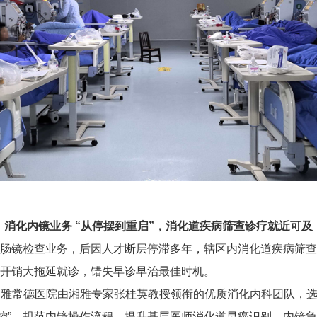
消化内镜业务 “从停摆到重启”，消化道疾病筛查诊疗就近可及
肠镜检查业务，后因人才断层停滞多年，辖区内消化道疾病筛查
开销大拖延就诊，错失早诊早治最佳时机。
，湘雅常德医院由湘雅专家张桂英教授领衔的优质消化内科团队，
质控”，规范内镜操作流程，提升基层医师消化道早癌识别、内镜