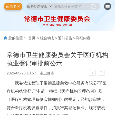
适老专区
您的位置：
首页
>
综合动态
>
通知公告
>
详细内容
常德市卫生健康委员会关于医疗机构
执业登记审批前公示
T
2026-05-28 10:57
市卫健委
T
我委依法受理了
常
德圣捷急救中心服务有限公司
“医
疗机构执业登记”
申请，根据《医疗机构管理条例》及
《医疗机构管理条例实施细则》的规定，经
初步
审核，
符合医疗机构设置条件，拟批准其
登记执业。
现将
该
机